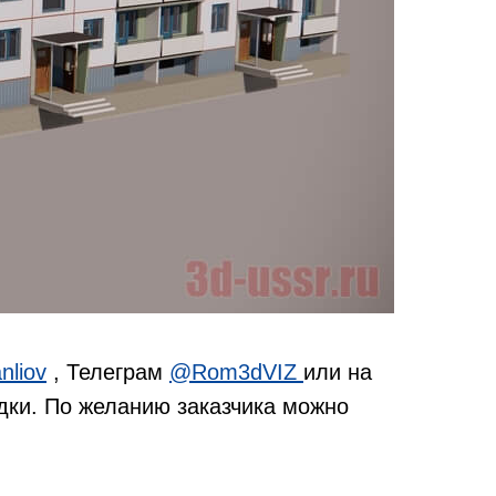
nliov
, Телеграм
@Rom3dVIZ
или на
дки. По желанию заказчика можно