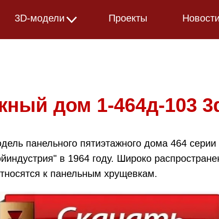
Html code will be here
3D-модели
Проекты
Новост
Жилые дома
Общественные здания
Транспорт
Инфраструктура
жный дом 1-464д-103 3
Промышленность
Типовые изделия
дель панельного пятиэтажного дома 464 серии 
Предметы быта
ойиндустрия" в 1964 году. Широко распростра
Города и поселки
 относятся к панельным хрущевкам.
Оборудование
Городская среда
Машиностроение