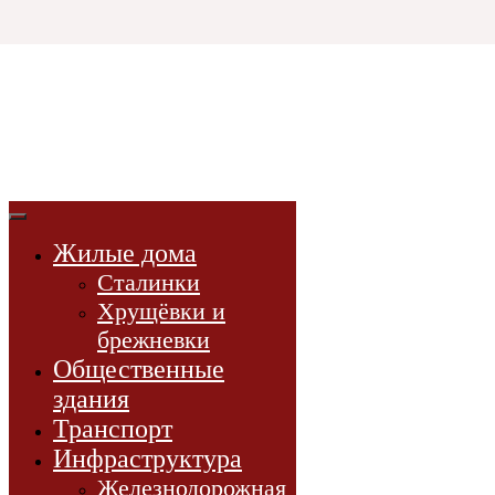
Html code will be here
3D СССР
3d-модели
советской эпохи
Жилые дома
3D-модели
Сталинки
Проекты
Хрущёвки и
Новости
брежневки
Книги
Общественные
здания
Транспорт
Инфраструктура
Железнодорожная