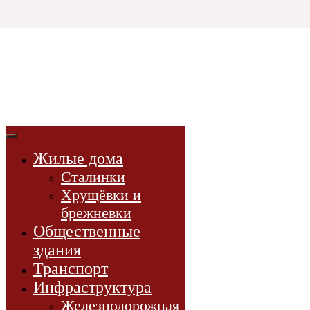
Html code will be here
3D СССР
3d-модели
советской эпохи
Жилые дома
3D-модели
Сталинки
Проекты
Хрущёвки и
Новости
брежневки
Книги
Общественные
здания
Транспорт
Инфраструктура
Железнодорожная