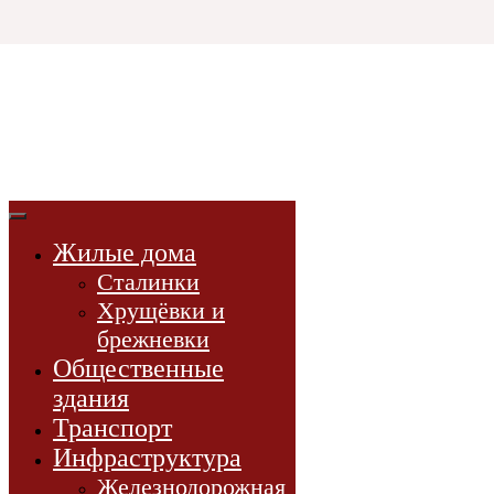
Html code will be here
3D СССР
3d-модели
советской эпохи
Жилые дома
3D-модели
Сталинки
Проекты
Хрущёвки и
Новости
брежневки
Книги
Общественные
здания
Транспорт
Инфраструктура
Железнодорожная