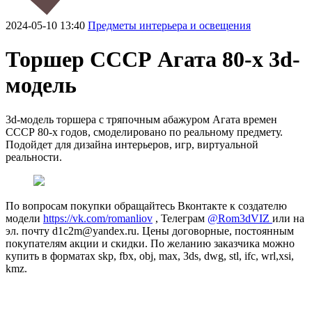
2024-05-10 13:40
Предметы интерьера и освещения
Торшер СССР Агата 80-х 3d-
модель
3d-модель торшера с тряпочным абажуром Агата времен
СССР 80-х годов, смоделировано по реальному предмету.
Подойдет для дизайна интерьеров, игр, виртуальной
реальности.
По вопросам покупки обращайтесь Вконтакте к создателю
модели
https://vk.com/romanliov
, Телеграм
@Rom3dVIZ
или на
эл. почту d1c2m@yandex.ru. Цены договорные, постоянным
покупателям акции и скидки. По желанию заказчика можно
купить в форматах skp, fbx, obj, max, 3ds, dwg, stl, ifc, wrl,xsi,
kmz.