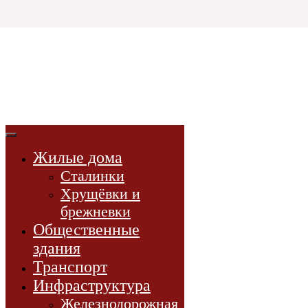
Html code will be here
3D СССР
3d-модели
советской эпохи
Жилые дома
3D-модели
Сталинки
Проекты
Хрущёвки и
Новости
брежневки
Книги
Общественные
здания
Транспорт
Инфраструктура
Железнодорожная