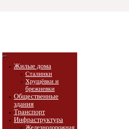
Html code will be here
3D СССР
3d-модели
советской эпохи
Жилые дома
3D-модели
Сталинки
Проекты
Хрущёвки и
Новости
брежневки
Книги
Общественные
здания
Транспорт
Инфраструктура
Железнодорожная