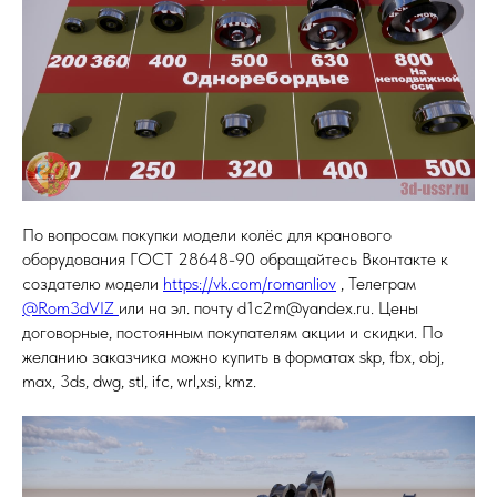
По вопросам покупки модели колёс для кранового
оборудования ГОСТ 28648-90 обращайтесь Вконтакте к
создателю модели
https://vk.com/romanliov
, Телеграм
@Rom3dVIZ
или на эл. почту d1c2m@yandex.ru. Цены
договорные, постоянным покупателям акции и скидки. По
желанию заказчика можно купить в форматах skp, fbx, obj,
max, 3ds, dwg, stl, ifc, wrl,xsi, kmz.