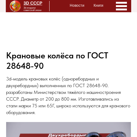
3D СССР
Новости
Книги
Html code will be here
3d-модели
советской эпохи
Жилы
Обществен
Тран
Крановые колёса по ГОСТ
Инфрас
28648-90
Промыш
3d-модель крановых колёс (одноребордных и
Типовые
двухребордных) выполненных по ГОСТ 28648-90.
разработаны Министерством тяжёлого машиностроения
Предме
СССР. Диаметр от 200 до 800 мм. Изготавливались из
Города 
стали марки 75 или 65Г, широко используются для кранового
оборудования.
Обору
Городск
Машино