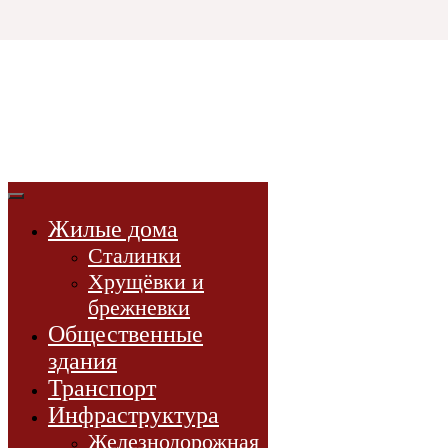
Html code will be here
3D СССР
3d-модели
советской эпохи
Жилые дома
3D-модели
Сталинки
Проекты
Хрущёвки и
Новости
брежневки
Книги
Общественные
здания
Транспорт
Инфраструктура
Железнодорожная