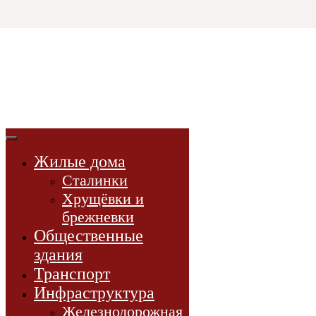
Html code will be here
3D СССР
3d-модели
советской эпохи
Жилые дома
3D-модели
Сталинки
Проекты
Хрущёвки и
Новости
брежневки
Книги
Общественные
здания
Транспорт
Инфраструктура
Железнодорожная