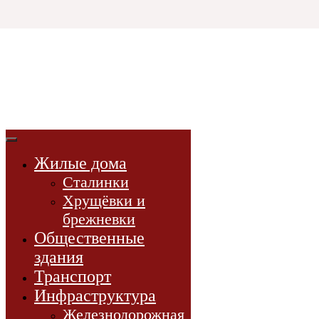
Html code will be here
3D СССР
3d-модели
советской эпохи
Жилые дома
3D-модели
Сталинки
Проекты
Хрущёвки и
Новости
брежневки
Книги
Общественные
здания
Транспорт
Инфраструктура
Железнодорожная