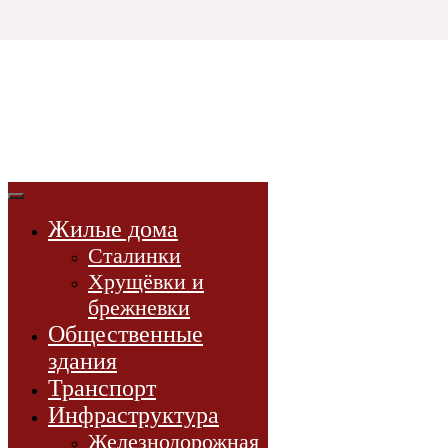
Html code will be here
3D СССР
3d-модели
советской эпохи
Жилые дома
3D-модели
Сталинки
Проекты
Хрущёвки и
Новости
брежневки
Книги
Общественные
здания
Транспорт
Инфраструктура
Железнодорожная